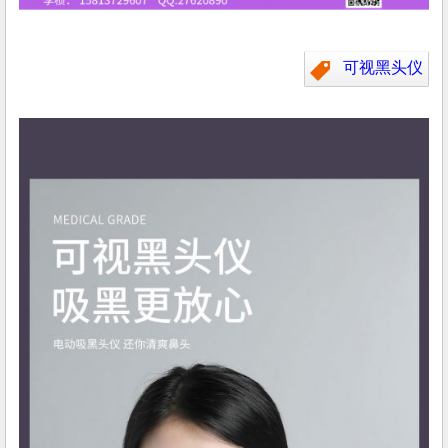
可视黑头仪