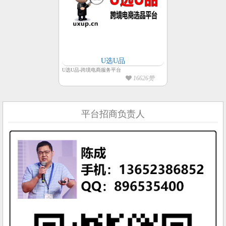
U选U品
U选U品-跨境电商服务平台
16626赞
平台招商负责人