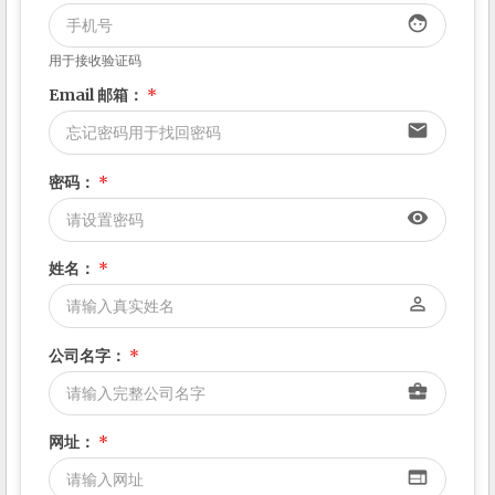
face
用于接收验证码
Email 邮箱：
*
email
密码：
*
visibility
姓名：
*
perm_identity
公司名字：
*
business_center
网址：
*
web