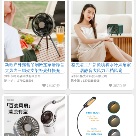
新款户外露营吊扇帐篷家居静音
格先者工厂新款喷雾水冷风扇家
大风力三脚架支架补光灯快充风
居静音大风力五档风扇
扇
深圳市格先者科技有限公司
深圳市格先者科技有限公司
陈小姐：13760288508
陈小姐：13760288508
18087赞
30279赞