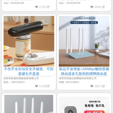
Amy: 18126181540
Amy：18126181540
15761赞
20941赞
不伤手全自动安全开罐器、可回
新品手游增速1200Mbps畅快双频
盖罐头开盖器
路由器多孔散热防蹭网路由器
深圳市标奥特智能创新有限公司
深圳市四海众联网络科技有限公司
贺总：18025328237
刘稳: 16675239625
33108赞
16817赞