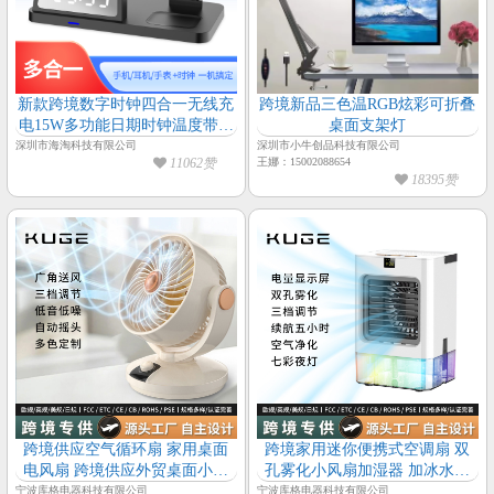
新款跨境数字时钟四合一无线充
跨境新品三色温RGB炫彩可折叠
电15W多功能日期时钟温度带手
桌面支架灯
机|耳机|手表无线充电
深圳市海淘科技有限公司
深圳市小牛创品科技有限公司
11062赞
王娜：15002088654
18395赞
跨境供应空气循环扇 家用桌面
跨境家用迷你便携式空调扇 双
电风扇 跨境供应外贸桌面小型
孔雾化小风扇加湿器 加冰水冷
台扇
冷风机
宁波库格电器科技有限公司
宁波库格电器科技有限公司