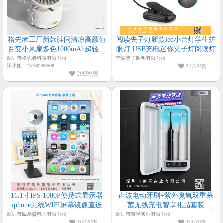
格先者工厂新款脖间清凉高颜值
阅读夹子灯新款led小台灯学生护
百变小风扇多色1000mAh超轻三
眼灯 USB充电迷你夹子灯阅读灯
档小风扇
深圳市格先者科技有限公司
宁波奥丁照明有限公司
陈小姐：13760288508
14228赞
20699赞
16.1寸IPS 1080P便携式显示器
声波电动牙刷+紫外臭氧双重杀
iphone无线WIFI屏幕镜像直连
菌无线充电智享礼品套装
深圳市诚易盛电子有限公司
深圳市莱孚实业有限公司
16828赞
16620赞