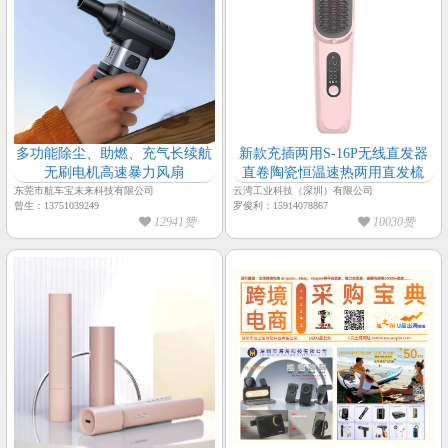
多功能除尘、助燃、充气长续航
新款充插两用S-16P无线直发器
无刷电机高速暴力风扇
直卷陶瓷恒温速热两用直发梳
东莞市航车宝末来科技有限公司
云湾工业科技（深圳）有限公司
曾生：13751039249
罗俊利：15914078867
12941赞
10030赞