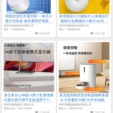
智能语音红外遥控器 一体式小
跨境新款LED感应灯人体感应灯
夜灯充电器 迷你通用空调遥控
橱柜灯走廊感应小夜灯usb充电
器
器
深圳市冠德信科技有限公司
深圳市冠德信科技有限公司
邓总：13809885456
邓总：13809885456
16899赞
10915赞
多任务办公神器14英寸双屏便携
真无线智能语音控制宠物喂食器
式显示器可调节支架适用于13.3-
4L大容量防卡粮210天长续航喂
15.6英寸笔记本电脑即插即用
食器
深圳市诚易盛电子有限公司
深圳市嘟都宠物用品有限公司
党先生jake：18675536260
黄女士：18028459728
21540赞
23855赞