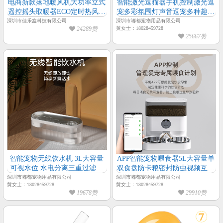
电商新款落地暖风机大功率立式
智能激光逗猫器手机控制激光逗
遥控摇头取暖器ECO定时热风电
宠多彩氛围灯声音逗宠多种趣味
暖器厂家
模式
深圳市佳乐鑫科技有限公司
深圳市嘟都宠物用品有限公司
24289赞
黄女士：18028459728
25667赞
智能宠物无线饮水机 3L大容量
APP智能宠物喂食器5L大容量单
可视水位 水电分离三重过滤静
双食盘防卡粮密封防虫视频互动
音循环出水-宠物饮水机
语音逗宠宠物喂食器
深圳市嘟都宠物用品有限公司
深圳市嘟都宠物用品有限公司
黄女士：18028459728
黄女士：18028459728
19678赞
29910赞