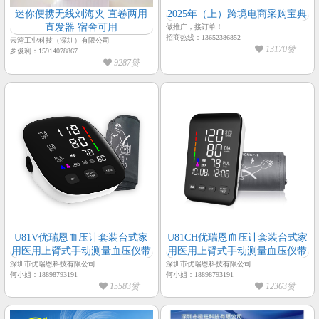
迷你便携无线刘海夹 直卷两用
2025年（上）跨境电商采购宝典
直发器 宿舍可用
做推广，接订单！
招商热线：13652386852
云湾工业科技（深圳）有限公司
13170赞
罗俊利：15914078867
9287赞
U81V优瑞恩血压计套装台式家
U81CH优瑞恩血压计套装台式家
用医用上臂式手动测量血压仪带
用医用上臂式手动测量血压仪带
深圳市优瑞恩科技有限公司
深圳市优瑞恩科技有限公司
何小姐：18898793191
何小姐：18898793191
15583赞
12363赞