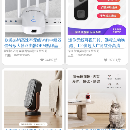
欧美热销高速率无线WiFi中继器
迷你无线可视门铃、远程主动唤
信号放大器路由器OEM贴牌品牌
醒、120度超大广角红外高清夜
授权认证齐全
视超清分辨率、免布线半年超长
深圳市四海众联网络科技有限公司
深圳市银昊科技有限公司
刘稳：16675239625
王总：13823218809
续航
24487赞
16983赞