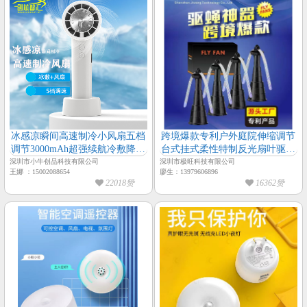
冰感凉瞬间高速制冷小风扇五档
跨境爆款专利户外庭院伸缩调节
调节3000mAh超强续航冷敷降温
台式挂式柔性特制反光扇叶驱蝇
风扇
风扇
深圳市小牛创品科技有限公司
深圳市极旺科技有限公司
王娜 ：15002088654
廖生：13979606896
22018赞
16362赞