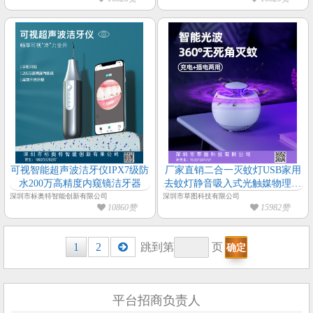
可视智能超声波洁牙仪IPX7级防
厂家直销二合一灭蚊灯USB家用
水200万高精度内窥镜洁牙器
去蚊灯静音吸入式光触媒物理灭
蚊电击灭蚊一件代发
深圳市标奥特智能创新有限公司
深圳市草图科技有限公司
10860赞
15982赞
Posts
1
2
跳到第
页
navigation
平台招商负责人