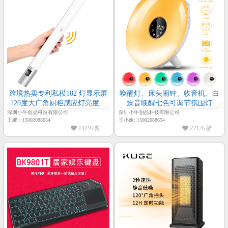
跨境热卖专利私模182 灯显示屏
唤醒灯、床头闹钟、收音机、白
120度大广角厨柜感应灯亮度色
燥音唤醒七色可调节氛围灯
温可调长续航
深圳小牛创品科技有限公司
深圳小牛创品科技有限公司
王娜：15002088654
王小姐: 15002088654
14194赞
22126赞