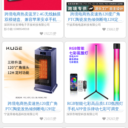
跨境电商热卖蓝牙2.4G无线触摸
跨境电商热卖速热120度广角
双模键盘、兼容苹果安卓手机平
PTC陶瓷发热倾倒断电12H定时
板智能电视电脑键盘、多媒体热
过热保护三档可调暖风机
深圳市欣安博电子开发科技有限公司
宁波库格电器科技有限公司
彭小姐:15989549318
19061赞
键键盘
19225赞
跨境电商热卖速热120度广角
RGB智能七彩高品质LED氛围灯
PTC陶瓷发热倾倒断电12H定时
手机APP音乐律动七彩可调变光
过热保护暖风机
可拆卸小体积落地氛围墙角灯
宁波库格电器科技有限公司
深圳市翊登科技有限公司
21015赞
29265赞