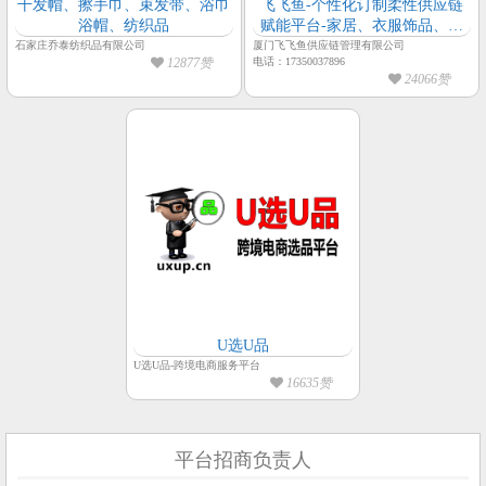
干发帽、擦手巾、束发带、浴巾
飞飞鱼-个性化订制柔性供应链
浴帽、纺织品
赋能平台-家居、衣服饰品、户
外、箱包手袋、配饰等品类
石家庄乔泰纺织品有限公司
厦门飞飞鱼供应链管理有限公司
12877赞
电话：17350037896
24066赞
U选U品
U选U品-跨境电商服务平台
16635赞
平台招商负责人