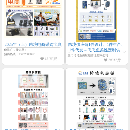
2025年（上）跨境电商采购宝典
跨境供应链1件设计、1件生产、
1件代发 – 飞飞鱼柔性定制供应
做推广，接订单！
招商热线：13652386852
链
厦门飞飞鱼供应链管理有限公司
13186赞
20312赞