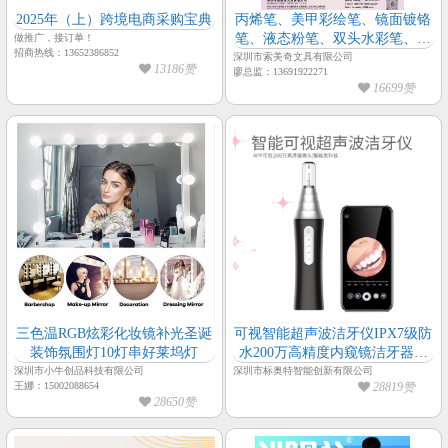
2025年（上）跨境电商采购宝典
丙烯笔、美甲彩绘笔、镜面镀铬
笔、液态粉笔、双头水彩笔、记
做推广，接订单！
招商热线：13652386852
号笔、双线笔、荧光笔、双头双
深圳市索美奇文具有限公司
13186赞
廖总监：13691922271
色丙烯笔等等
16699赞
三色温RGB炫彩化妆镜补光圣诞
可视智能超声波洁牙仪IPX7级防
装饰氛围灯10灯串好莱坞灯
水200万高精度内窥镜洁牙器洁
牙仪
深圳市小牛创品科技有限公司
深圳市标奥特智能创新有限公司
王娜：15002088654
28819赞
28650赞