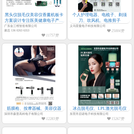
黑头仪脱毛仪美容仪香薰机板卡
个人护理电器、电梳子、剃须
方案设计专注医美健康电子产品
刀、吹风机、电推剪子
技术服务
广东金三维智造有限公司
义乌雷曼电子科技有限公司
谢总 136 0263 6353
25004赞
11757赞
筋膜枪、按摩器械、美容仪器
冰点脱毛仪、LPL激光脱毛仪
深圳市森普高科电子有限公司
东莞市启诺电子科技有限公司
12283赞
15267赞