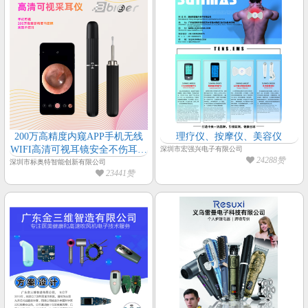
200万高精度内窥APP手机无线
理疗仪、按摩仪、美容仪
WIFI高清可视耳镜安全不伤耳采
深圳市宏强兴电子有限公司
24288赞
耳仪采耳棒
深圳市标奥特智能创新有限公司
23441赞