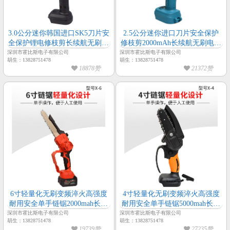
3.0公分迷你韩国进口SK5刀片安
2.5公分迷你进口刀片安全保护
全保护锂电修枝剪长续航无刷电
修枝剪2000mAh长续航无刷电动
动修枝剪
修枝剪
深圳市霍比斯电子有限公司
深圳市霍比斯电子有限公司
胡生：13828751478
胡生：13828751478
18878赞
21372赞
6寸轻量化无刷变频淬火高强度
4寸轻量化无刷变频淬火高强度
耐用安全单手链锯2000mah长续
耐用安全单手链锯5000mah长续
航链锯
航链锯
深圳市霍比斯电子有限公司
深圳市霍比斯电子有限公司
胡生：13828751478
胡生：13828751478
19739赞
27235赞