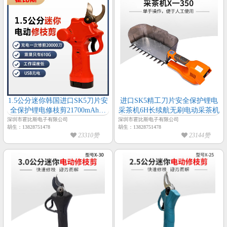
1.5公分迷你韩国进口SK5刀片安
进口SK5精工刀片安全保护锂电
全保护锂电修枝剪21700mAh大
采茶机6H长续航无刷电动采茶机
容量16H长续航无刷电动修枝剪
深圳市霍比斯电子有限公司
深圳市霍比斯电子有限公司
胡生：13828751478
胡生：13828751478
23310赞
23144赞