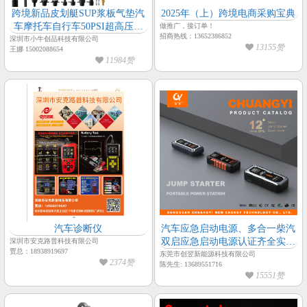
跨境新品皮划艇SUP浆板气垫汽
2025年（上）跨境电商采购宝典
车摩托车自行车50PSI超高压多
做推广，接订单！
招商热线：13652386852
种预设充气模式照明多功能充气
深圳市小牛创品科技有限公司
13155赞
王娜 15002088654
泵
11984赞
汽车诊断仪
汽车应急启动电源、多合一柴汽
双启应急启动电源认证齐全实力
深圳市安克路普科技有限公司
贾总：18938919697
工厂——创翌新能源
东莞市创翌新能源科技有限公司
2374赞
陈先生: 13689551716
15551赞