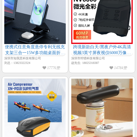
便携式任意角度悬停专利无线充
跨境新款白天/黑夜户外4K高清
支架三合一15W多功能桌面折叠
视频3英寸屏夜视仪6000万像素
无线快充
微光全彩8倍数码变焦夜视仪
深圳市知我意科技有限公司
深圳市狩猎科技有限公司
刘总：13823322324
赵先生: 18025318387
17776赞
14784赞