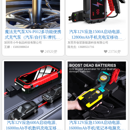
魔法充气泵XN-P012多功能便携
汽车12V应急1500A启动电源、
式充气泵（汽车/自行车/摩托车/
12800mAh手机充电宝移动电
球）LED手电筒预设压力微型车
源、户外照明多合一汽车应急启
深圳市小牛创品科技有限公司
东莞市创翌新能源科技有限公司
王娜：15002088654
陈先生: 13689551716
载充气泵
动电源
24920赞
23756赞
汽车12V应急600A启动电源、
汽车12V应急1500A启动电源、
16000mAh手机数码充电宝移动
16000mAh手机|笔记本电脑充电