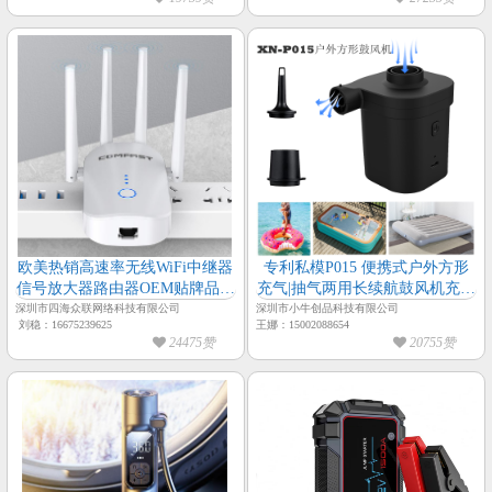
欧美热销高速率无线WiFi中继器
专利私模P015 便携式户外方形
信号放大器路由器OEM贴牌品牌
充气|抽气两用长续航鼓风机充气
授权认证齐全
垫、充气床、充气船、游泳圈等
深圳市四海众联网络科技有限公司
深圳市小牛创品科技有限公司
刘稳：16675239625
王娜：15002088654
产品适用
24475赞
20755赞