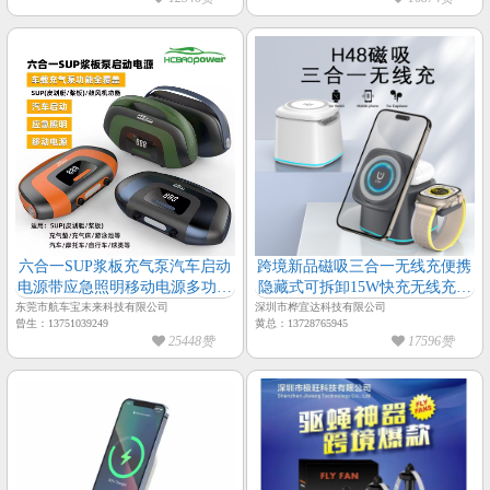
六合一SUP浆板充气泵汽车启动
跨境新品磁吸三合一无线充便携
电源带应急照明移动电源多功能
隐藏式可拆卸15W快充无线充电
充气泵
器
东莞市航车宝末来科技有限公司
深圳市桦宜达科技有限公司
曾生：13751039249
黄总：13728765945
25448赞
17596赞