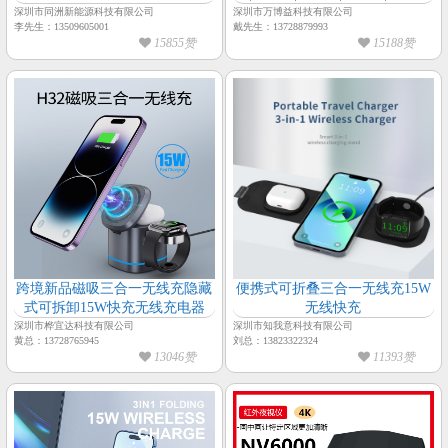
防监测|防屏蔽
深圳市同洲新能源科技有限公司
深圳市万博益科技有限公司
李先生：13509605001
戴先生：13728879993
15855赞
15188赞
跨境新品磁吸三合一无线充隐藏
便携式可折叠三合一无线充15W
式可拆卸15W快充无线充电器
无线快充
深圳市桦宜达科技有限公司
深圳市知我意科技有限公司
黄总：13728765945
刘总：13823322324
13046赞
11393赞