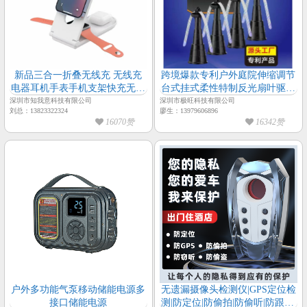
新品三合一折叠无线充 无线充
跨境爆款专利户外庭院伸缩调节
电器耳机手表手机支架快充无线
台式挂式柔性特制反光扇叶驱蝇
充电
风扇
深圳市知我意科技有限公司
深圳市极旺科技有限公司
刘总：13823322324
廖生：13979606896
16070赞
16342赞
户外多功能气泵移动储能电源多
无遗漏摄像头检测仪|GPS定位检
接口储能电源
测|防定位|防偷拍|防偷听|防跟踪|