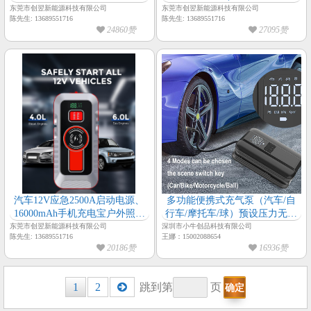
电源、户外照明多合一柴汽双启
宝移动电源、户外照明多合一汽
东莞市创翌新能源科技有限公司
东莞市创翌新能源科技有限公司
陈先生: 13689551716
陈先生: 13689551716
应急启动电源
车应急启动电源
24860赞
27095赞
汽车12V应急2500A启动电源、
多功能便携式充气泵（汽车/自
16000mAh手机充电宝户外照明
行车/摩托车/球）预设压力无线
多合一SUV|皮卡|摩托车|游艇|汽
充气泵微型车载充气泵
东莞市创翌新能源科技有限公司
深圳市小牛创品科技有限公司
陈先生: 13689551716
王娜：15002088654
车应急启动电源
20186赞
16936赞
Posts
1
2
跳到第
页
navigation