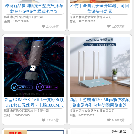
跨境新品皮划艇充气垫充气床车
不伤手全自动安全开罐器、可回
载高压6种充气模式充气泵
盖罐头开盖器
深圳市小牛创品科技有限公司
深圳市标奥特智能创新有限公司
王娜：15002088654
贺总：18025328237
25008赞
32998赞
新品COMFAST wifi6千兆5g双频
新品手游增速1200Mbps畅快双频
USB接口无线网卡电脑1800M接
路由器多孔散热防蹭网路由器
收器951AX
深圳市四海众联网络科技有限公司
深圳市四海众联网络科技有限公司
刘稳：16675239625
刘稳: 16675239625
20647赞
16800赞