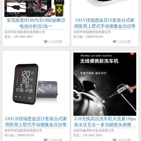
安克路普BT80汽车OBD诊断仪
U81V优瑞恩血压计套装台式家
电池分析仪2合一
用医用上臂式手动测量血压仪带
深圳市安克路普科技有限公司
深圳市优瑞恩科技有限公司
贾总：189 3891 9697
何小姐：18898793191
13239赞
15556赞
U81CH优瑞恩血压计套装台式家
Z18无线高压洗车机大流量1Mpa
用医用上臂式手动测量血压仪带
高水压五合一多功能喷头便携式
洗车机7500mAH可拆卸大容量电
深圳市优瑞恩科技有限公司
深圳市鑫泽时代实业有限公司
何小姐：18898793191
刘总：136 0042 2656
池洗车机
12346赞
16874赞