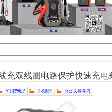
线充双线圈电路保护快速充电兼
3C消费电子
手机配件
办公\文具\学习