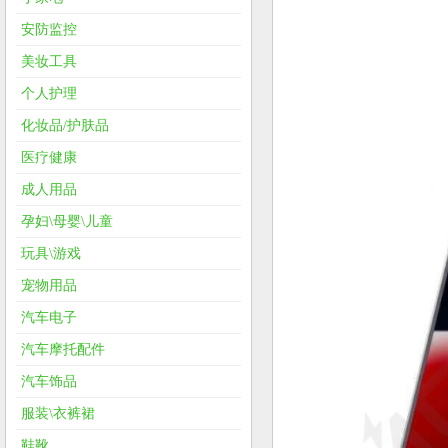
安防监控
美妆工具
个人护理
化妆品/护肤品
医疗健康
成人用品
孕妇\母婴\儿童
玩具\游戏
宠物用品
汽车电子
汽车摩托配件
汽车饰品
服装\衣裤裙
鞋靴