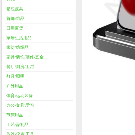
箱包皮具
首饰\饰品
日用百货
家居生活用品
家纺/纺织品
家具/装饰/装修/五金
餐厅/厨房/卫浴
灯具/照明
户外用品
体育\运动装备
办公\文具\学习
节庆用品
工艺品\礼品
仪器\仪表\工具