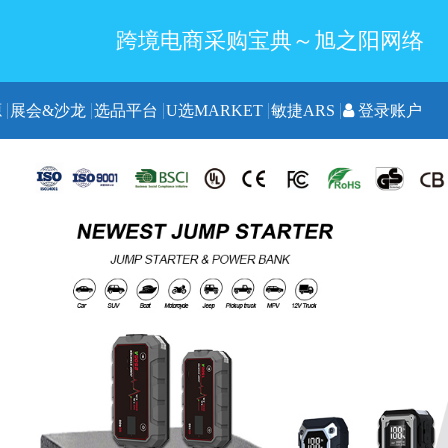
跨境电商采购宝典～旭之阳网络
源
展会&沙龙
选品平台
U选MARKET
敏捷ARS
登录账户