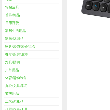
箱包皮具
首饰\饰品
日用百货
家居生活用品
家纺/纺织品
家具/装饰/装修/五金
餐厅/厨房/卫浴
灯具/照明
户外用品
体育\运动装备
办公\文具\学习
节庆用品
工艺品\礼品
仪器\仪表\工具