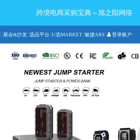
跨境电商采购宝典～旭之阳网络
源
展会&沙龙
选品平台
U选MARKET
敏捷ARS
登录账户