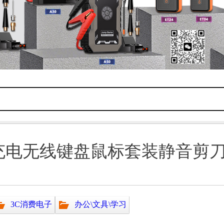
-C充电无线键盘鼠标套装静音
3C消费电子
办公\文具\学习