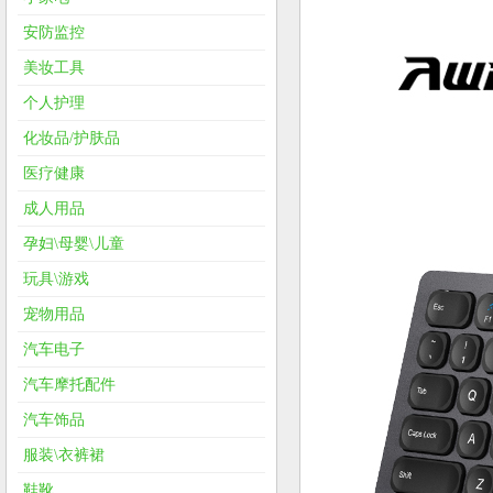
安防监控
美妆工具
个人护理
化妆品/护肤品
医疗健康
成人用品
孕妇\母婴\儿童
玩具\游戏
宠物用品
汽车电子
汽车摩托配件
汽车饰品
服装\衣裤裙
鞋靴