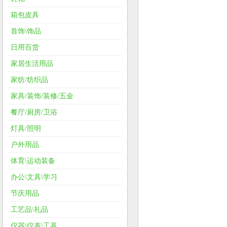
箱包皮具
首饰\饰品
日用百货
家居生活用品
家纺/纺织品
家具/装饰/装修/五金
餐厅/厨房/卫浴
灯具/照明
户外用品
体育\运动装备
办公\文具\学习
节庆用品
工艺品\礼品
仪器\仪表\工具