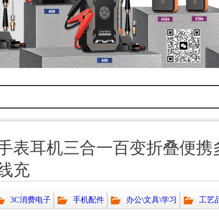
手表耳机三合一百变折叠便携
线充
3C消费电子
手机配件
办公\文具\学习
工艺