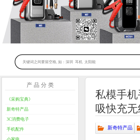
产 品 分 类
私模手机
《采购宝典》
吸快充无
新奇特产品
3C消费电子
新奇特产品
手机配件
小家电