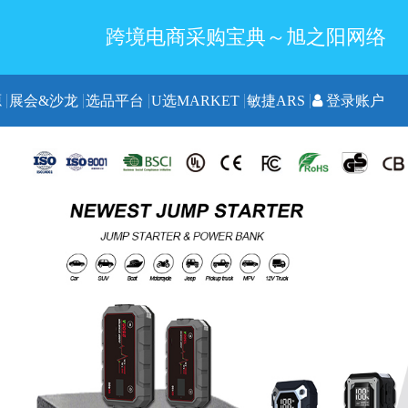
跨境电商采购宝典～旭之阳网络
源
展会&沙龙
选品平台
U选MARKET
敏捷ARS
登录账户