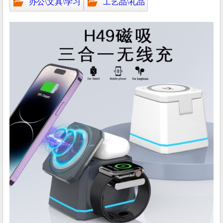
办公\文具\学习
工艺品\礼品