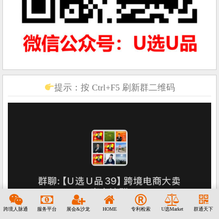
提示：按 Ctrl+F5 刷新群二维码
跨境人脉通
服务平台
展会&沙龙
HOME
专利检索
U选Market
群通天下