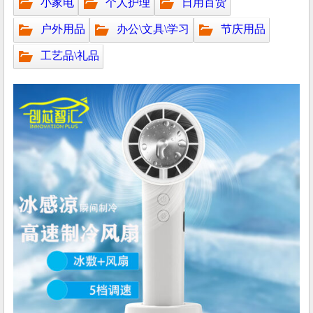
小家电
个人护理
日用百货
户外用品
办公\文具\学习
节庆用品
工艺品\礼品