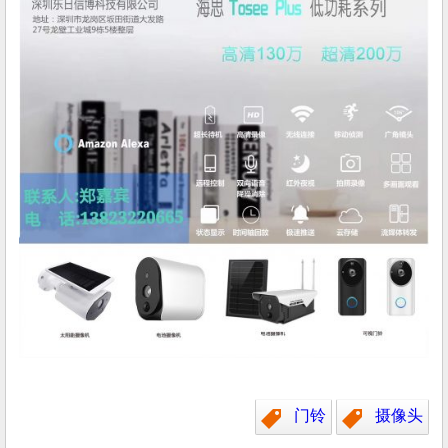
门铃
摄像头