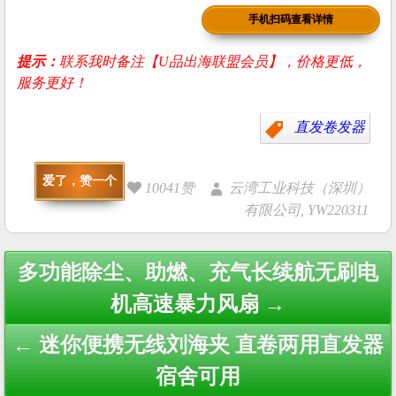
手机扫码查看详情
提示：
联系我时备注【U品出海联盟会员】，价格更低，
服务更好！
直发卷发器
爱了，赞一个
10041赞
云湾工业科技（深圳）
有限公司, YW220311
Post
多功能除尘、助燃、充气长续航无刷电
navigation
机高速暴力风扇 →
← 迷你便携无线刘海夹 直卷两用直发器
宿舍可用