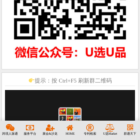
提示：按 Ctrl+F5 刷新群二维码
跨境人脉通
服务平台
展会&沙龙
HOME
专利检索
U选Market
群通天下