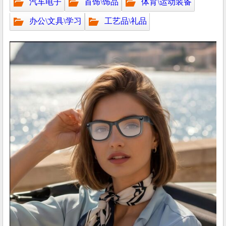
汽车电子
首饰\饰品
体育\运动装备
办公\文具\学习
工艺品\礼品