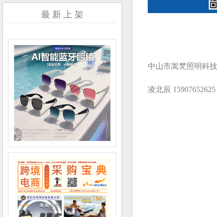
最 新 上 架
中山市嵩梵照明科
凌北辰 15907652625