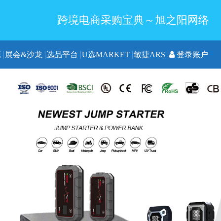
跨境电商采购宝典～旭之阳网络
源
展会&沙龙
选品平台
U选MARKET
敏捷ARS
登录账户