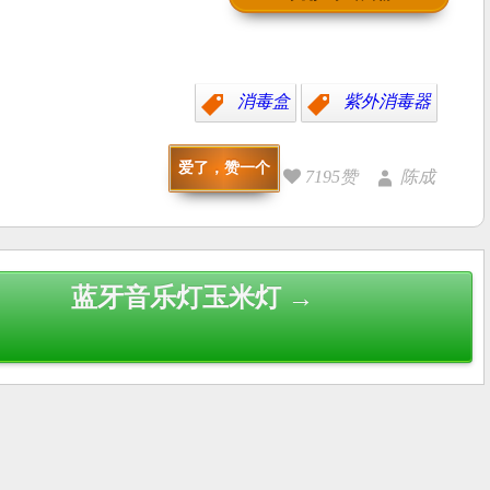
消毒盒
紫外消毒器
爱了，赞一个
7195赞
陈成
蓝牙音乐灯玉米灯 →