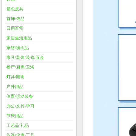
箱包皮具
首饰\饰品
日用百货
家居生活用品
家纺/纺织品
家具/装饰/装修/五金
餐厅/厨房/卫浴
灯具/照明
户外用品
体育\运动装备
办公\文具\学习
节庆用品
工艺品\礼品
仪器\仪表\工具