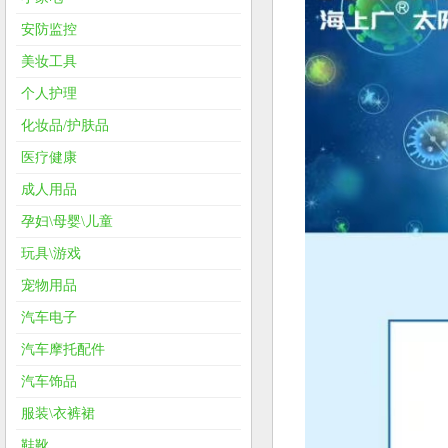
安防监控
美妆工具
个人护理
化妆品/护肤品
医疗健康
成人用品
孕妇\母婴\儿童
玩具\游戏
宠物用品
汽车电子
汽车摩托配件
汽车饰品
服装\衣裤裙
鞋靴