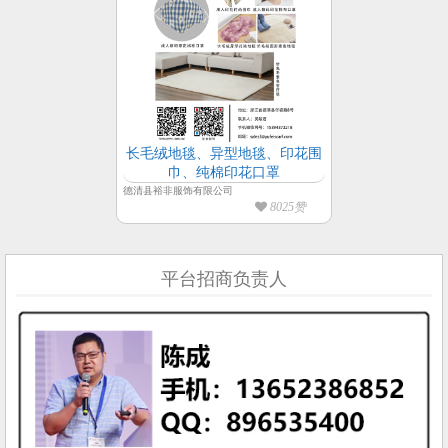
长毛绒地毯、异型地毯、印花围
巾、纯棉印花口罩
德清县裕非服饰有限公司
8025赞
平台招商负责人