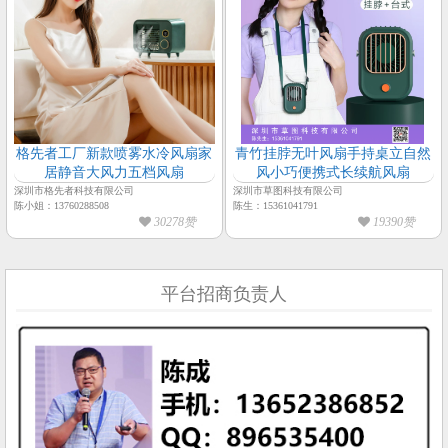
格先者工厂新款喷雾水冷风扇家
青竹挂脖无叶风扇手持桌立自然
居静音大风力五档风扇
风小巧便携式长续航风扇
深圳市格先者科技有限公司
深圳市草图科技有限公司
陈小姐：13760288508
陈生：15361041791
30278赞
19390赞
平台招商负责人