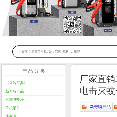
产 品 分 类
厂家直销
《采购宝典》
电击灭蚊
新奇特产品
3C消费电子
新奇特产品
手机配件
小家电