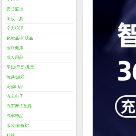
安防监控
美妆工具
个人护理
化妆品/护肤品
医疗健康
成人用品
孕妇\母婴\儿童
玩具\游戏
宠物用品
汽车电子
汽车摩托配件
汽车饰品
服装\衣裤裙
鞋靴