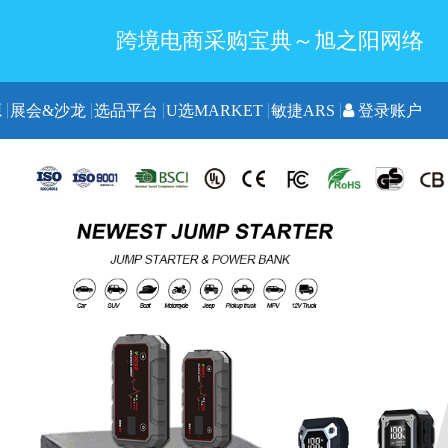
跨境电商采购宝典～旭之阳网络
源
展会&沙龙
选品平台
U选MARKET
敏捷ARS
登录账户