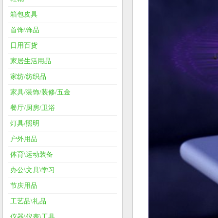
箱包皮具
首饰\饰品
日用百货
家居生活用品
家纺/纺织品
家具/装饰/装修/五金
餐厅/厨房/卫浴
灯具/照明
户外用品
体育\运动装备
办公\文具\学习
节庆用品
工艺品\礼品
仪器\仪表\工具