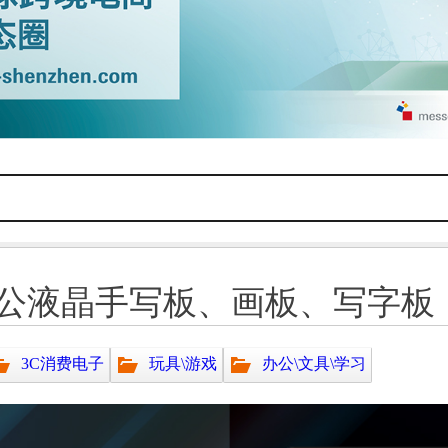
公液晶手写板、画板、写字板
3C消费电子
玩具\游戏
办公\文具\学习