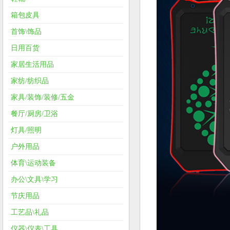
箱包皮具
首饰\饰品
日用百货
家居生活用品
家纺/纺织品
家具/装饰/装修/五金
餐厅/厨房/卫浴
灯具/照明
户外用品
体育\运动装备
办公\文具\学习
节庆用品
工艺品\礼品
仪器\仪表\工具