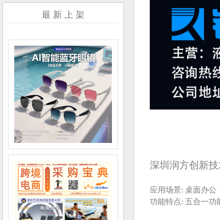
最 新 上 架
深圳润方创新技
应用场景: 桌面办
功能特点: 五合一功