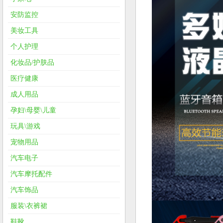
安防监控
美妆工具
个人护理
化妆品/护肤品
医疗健康
成人用品
孕妇\母婴\儿童
玩具\游戏
宠物用品
汽车电子
汽车摩托配件
汽车饰品
服装\衣裤裙
鞋靴