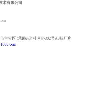
新技术有限公司
com
深圳市宝安区 观澜街道桂月路302号A3栋厂房
nt.1688.com