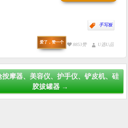
手写板
爱了，赞一个
8853赞
U选U品
枪按摩器、美容仪、护手仪、铲皮机、硅
胶拔罐器 →