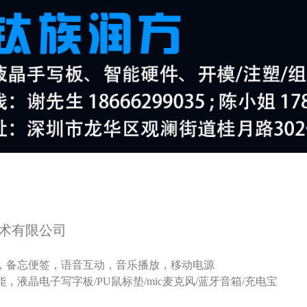
术有限公司
公，备忘便签，语音互动，音乐播放，移动电源
能，液晶电子写字板/PU鼠标垫/mic麦克风/蓝牙音箱/充电宝