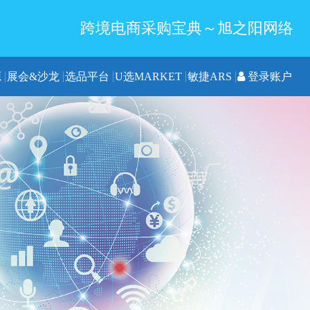
跨境电商采购宝典～旭之阳网络
源
展会&沙龙
选品平台
U选MARKET
敏捷ARS
登录账户