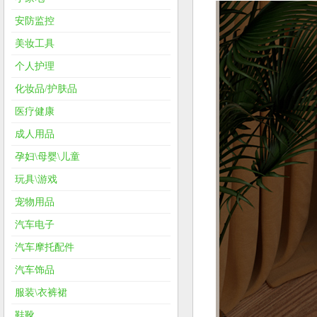
安防监控
美妆工具
个人护理
化妆品/护肤品
医疗健康
成人用品
孕妇\母婴\儿童
玩具\游戏
宠物用品
汽车电子
汽车摩托配件
汽车饰品
服装\衣裤裙
鞋靴