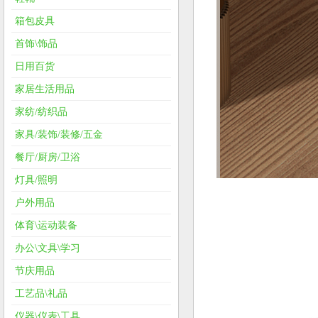
箱包皮具
首饰\饰品
日用百货
家居生活用品
家纺/纺织品
家具/装饰/装修/五金
餐厅/厨房/卫浴
灯具/照明
户外用品
体育\运动装备
办公\文具\学习
节庆用品
工艺品\礼品
仪器\仪表\工具