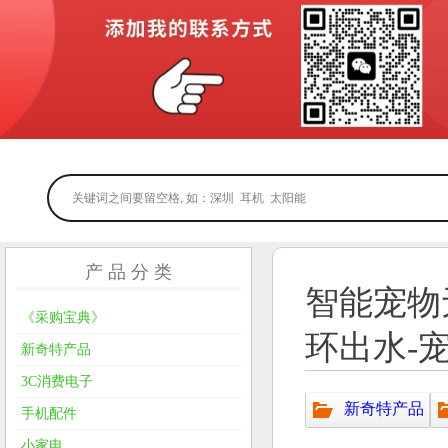
产 品 分 类
智能宠物
《采购宝典》
环出水-
新奇特产品
3C消费电子
新奇特产品
手机配件
小家电