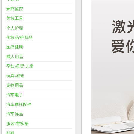
安防监控
美妆工具
个人护理
化妆品/护肤品
医疗健康
成人用品
孕妇\母婴\儿童
玩具\游戏
宠物用品
汽车电子
汽车摩托配件
汽车饰品
服装\衣裤裙
鞋靴