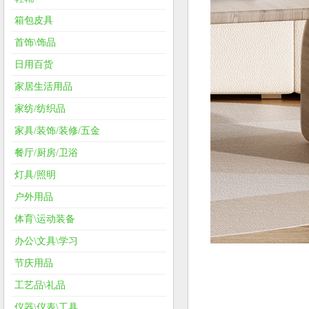
箱包皮具
首饰\饰品
日用百货
家居生活用品
家纺/纺织品
家具/装饰/装修/五金
餐厅/厨房/卫浴
灯具/照明
户外用品
体育\运动装备
办公\文具\学习
节庆用品
工艺品\礼品
仪器\仪表\工具