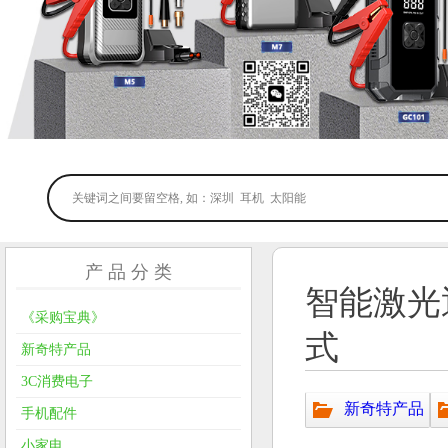
产 品 分 类
智能激光
《采购宝典》
式
新奇特产品
3C消费电子
新奇特产品
手机配件
小家电