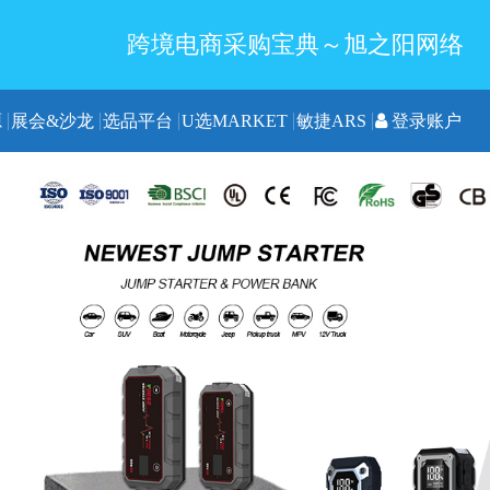
跨境电商采购宝典～旭之阳网络
源
展会&沙龙
选品平台
U选MARKET
敏捷ARS
登录账户