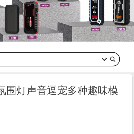
氛围灯声音逗宠多种趣味模