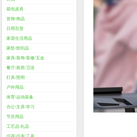
箱包皮具
首饰\饰品
日用百货
家居生活用品
家纺/纺织品
家具/装饰/装修/五金
餐厅/厨房/卫浴
灯具/照明
户外用品
体育\运动装备
办公\文具\学习
节庆用品
工艺品\礼品
仪器\仪表\工具