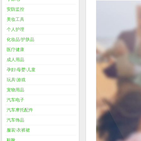
安防监控
美妆工具
个人护理
化妆品/护肤品
医疗健康
成人用品
孕妇\母婴\儿童
玩具\游戏
宠物用品
汽车电子
汽车摩托配件
汽车饰品
服装\衣裤裙
鞋靴