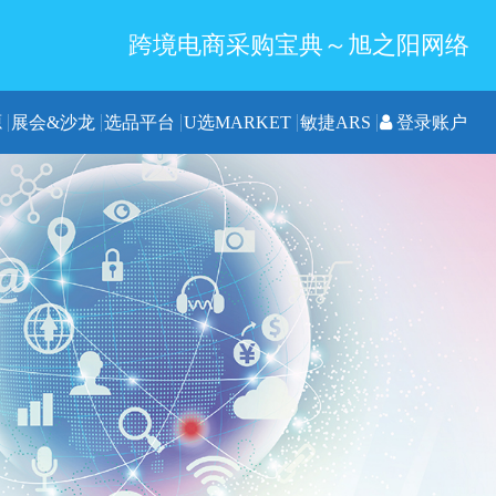
跨境电商采购宝典～旭之阳网络
源
展会&沙龙
选品平台
U选MARKET
敏捷ARS
登录账户