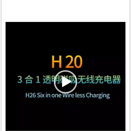
视
频
播
放
器