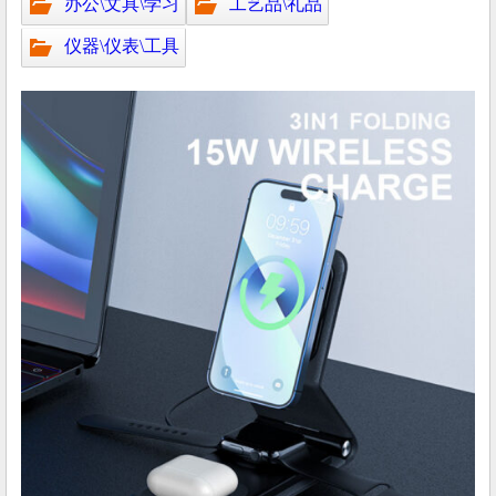
办公\文具\学习
工艺品\礼品
仪器\仪表\工具