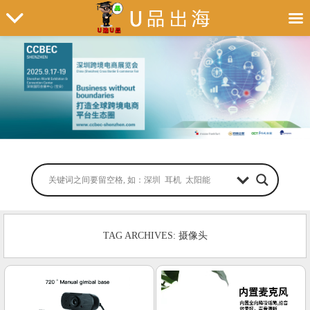
TAG ARCHIVES: 摄像头