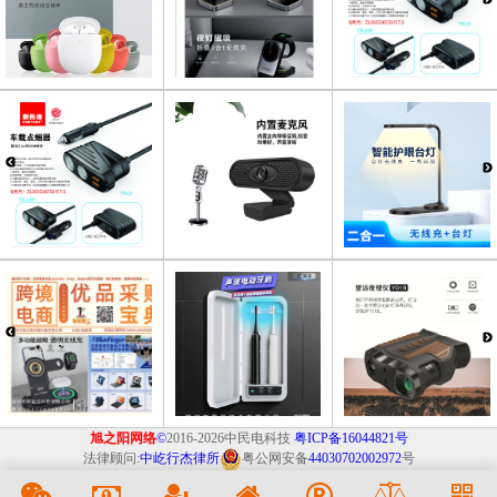
旭之阳网络
©
2016-2026中民电科技
粤ICP备16044821号
法律顾问:
中屹行杰律所
粤公网安备
44030702002972
号